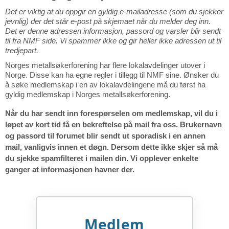
Det er viktig at du oppgir en gyldig e-mailadresse (som du sjekker
jevnlig) der det står e-post på skjemaet når du melder deg inn.
Det er denne adressen informasjon, passord og varsler blir sendt
til fra NMF side. Vi spammer ikke og gir heller ikke adressen ut til
tredjepart.
Norges metallsøkerforening har flere lokalavdelinger utover i
Norge. Disse kan ha egne regler i tillegg til NMF sine. Ønsker du
å søke medlemskap i en av lokalavdelingene må du først ha
gyldig medlemskap i Norges metallsøkerforening.
Når du har sendt inn forespørselen om medlemskap, vil du i
løpet av kort tid få en bekreftelse på mail fra oss. Brukernavn
og passord til forumet blir sendt ut sporadisk i en annen
mail, vanligvis innen et døgn. Dersom dette ikke skjer så må
du sjekke spamfilteret i mailen din. Vi opplever enkelte
ganger at informasjonen havner der.
Medlem