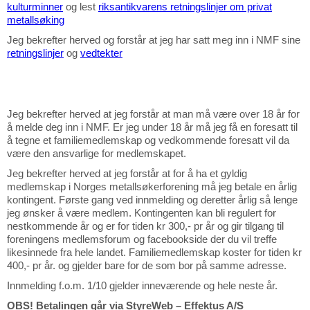
kulturminner
og lest
riksantikvarens retningslinjer om privat
metallsøking
Jeg bekrefter herved og forstår at jeg har satt meg inn i NMF sine
retningslinjer
og
vedtekter
Jeg bekrefter herved at jeg forstår at man må være over 18 år for
å melde deg inn i NMF. Er jeg under 18 år må jeg få en foresatt til
å tegne et familiemedlemskap og vedkommende foresatt vil da
være den ansvarlige for medlemskapet.
Jeg bekrefter herved at jeg forstår at for å ha et gyldig
medlemskap i Norges metallsøkerforening må jeg betale en årlig
kontingent. Første gang ved innmelding og deretter årlig så lenge
jeg ønsker å være medlem. Kontingenten kan bli regulert for
nestkommende år og er for tiden kr 300,- pr år og gir tilgang til
foreningens medlemsforum og facebookside der du vil treffe
likesinnede fra hele landet. Familiemedlemskap koster for tiden kr
400,- pr år. og
gjelder bare for de som bor på samme adresse.
Innmelding f.o.m. 1/10 gjelder inneværende og hele neste år.
OBS!
Betalingen går via StyreWeb – Effektus A/S